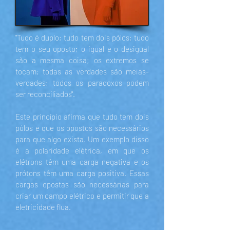
"Tudo é duplo; tudo tem dois pólos; tudo
tem o seu oposto; o igual e o desigual
são a mesma coisa; os extremos se
tocam; todas as verdades são meias-
verdades; todos os paradoxos podem
ser reconciliados".
Este princípio afirma que tudo tem dois
pólos e que os opostos são necessários
para que algo exista. Um exemplo disso
é a polaridade elétrica, em que os
elétrons têm uma carga negativa e os
prótons têm uma carga positiva. Essas
cargas opostas são necessárias para
criar um campo elétrico e permitir que a
eletricidade flua.