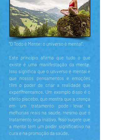
"O Todo é Mente; o universo é mental".
Este princípio afirma que tudo o que
existe é uma manifestação da mente.
Isso significa que o universo é mental e
que nossos pensamentos e emoções
têm o poder de criar a realidade que
experimentamos. Um exemplo disso é o
efeito placebo, que mostra que a crença
em um tratamento pode levar a
melhorias reais na saúde, mesmo que o
tratamento seja inativo. Isso sugere que
a mente tem um poder significativo na
cura e na promoção da saúde.