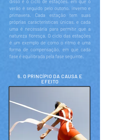
disso é o ciclo de estações, em que o
verão é seguido pelo outono, inverno e
primavera. Cada estação tem suas
próprias características únicas, e cada
uma é necessária para permitir que a
natureza floresça. O ciclo das estações
é um exemplo de como o ritmo é uma
forma de compensação, em que cada
fase é equilibrada pela fase seguinte.
6. O PRINCÍPIO DA CAUSA E
EFEITO