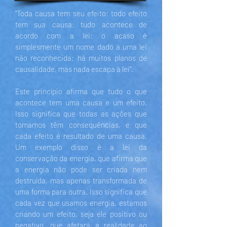
"Toda causa tem seu efeito; todo efeito
tem sua causa; tudo acontece de
acordo com a lei; o acaso é
simplesmente um nome dado a uma lei
não reconhecida; há muitos planos de
causalidade, mas nada escapa à lei".
Este princípio afirma que tudo o que
acontece tem uma causa e um efeito.
Isso significa que todas as ações que
tomamos têm consequências, e que
cada efeito é resultado de uma causa.
Um exemplo disso é a lei da
conservação da energia, que afirma que
a energia não pode ser criada nem
destruída, mas apenas transformada de
uma forma para outra. Isso significa que
cada vez que usamos energia, estamos
criando um efeito, seja ele positivo ou
negativo, que afetará a realidade ao