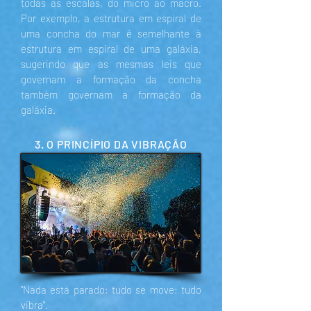
todas as escalas, do micro ao macro.
Por exemplo, a estrutura em espiral de
uma concha do mar é semelhante à
estrutura em espiral de uma galáxia,
sugerindo que as mesmas leis que
governam a formação da concha
também governam a formação da
galáxia.
3. O PRINCÍPIO DA VIBRAÇÃO
"Nada está parado; tudo se move; tudo
vibra".