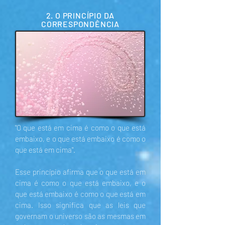
2. O PRINCÍPIO DA
CORRESPONDÊNCIA
"O que está em cima é como o que está
embaixo, e o que está embaixo é como o
que está em cima".
Esse princípio afirma que o que está em
cima é como o que está embaixo, e o
que está embaixo é como o que está em
cima. Isso significa que as leis que
governam o universo são as mesmas em