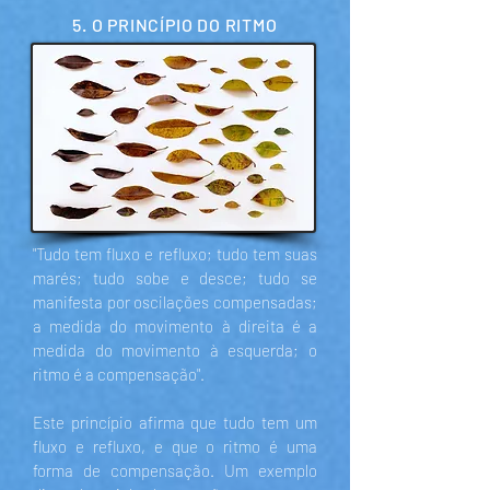
5. O PRINCÍPIO DO RITMO
"Tudo tem fluxo e refluxo; tudo tem suas
marés; tudo sobe e desce; tudo se
manifesta por oscilações compensadas;
a medida do movimento à direita é a
medida do movimento à esquerda; o
ritmo é a compensação".
Este princípio afirma que tudo tem um
fluxo e refluxo, e que o ritmo é uma
forma de compensação. Um exemplo