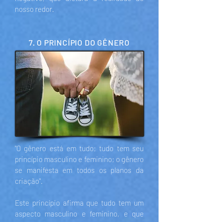
nosso redor.
7. O PRINCÍPIO DO GÊNERO
"O gênero está em tudo; tudo tem seu
princípio masculino e feminino; o gênero
se manifesta em todos os planos da
criação".
Este princípio afirma que tudo tem um
aspecto masculino e feminino, e que