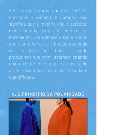
Este princípio afirma que tudo está em
constante movimento e vibração. Isso
significa que a matéria não é estática,
mas sim uma forma de energia em
movimento. Um exemplo disso é o som,
que é uma forma de vibração que pode
ser medida em hertz. Quando
produzimos um som, estamos criando
uma onda de energia que se move pelo
ar, e essa onda pode ser medida e
quantificada.
4. O PRINCÍPIO DA POLARIDADE