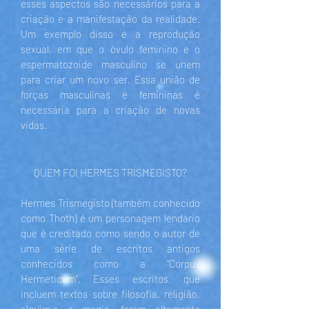
esses aspectos são necessários para a
criação e a manifestação da realidade.
Um exemplo disso é a reprodução
sexual, em que o óvulo feminino e o
espermatozoide masculino se unem
para criar um novo ser. Essa união de
forças masculinas e femininas é
necessária para a criação de novas
vidas.
QUEM FOI HERMES TRISMEGISTO?
Hermes Trismegisto (também conhecido
como Thoth) é um personagem lendário
que é creditado como sendo o autor de
uma série de escritos antigos
conhecidos como a "Corpus
Hermeticum". Esses escritos, que
incluem textos sobre filosofia, religião,