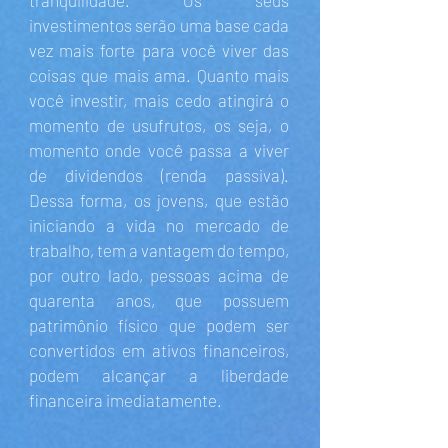
tranquilidade. Os seus
investimentos serão uma base cada
vez mais forte para você viver das
coisas que mais ama. Quanto mais
você investir, mais cedo atingirá o
momento de usufrutos, os seja, o
momento onde você passa a viver
de dividendos (renda passiva).
Dessa forma, os jovens, que estão
iniciando a vida no mercado de
trabalho, tem a vantagem do tempo,
por outro lado, pessoas acima de
quarenta anos, que possuem
patrimônio físico que podem ser
convertidos em ativos financeiros,
podem alcançar a liberdade
financeira imediatamente.​​