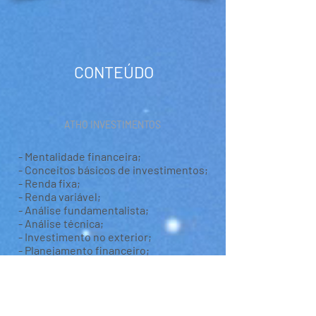
CONTEÚDO
ATHO INVESTIMENTOS
- Mentalidade financeira;
- Conceitos básicos de investimentos;
- Renda fixa;
- Renda variável;
- Análise fundamentalista;
- Análise técnica;
- Investimento no exterior;
- Planejamento financeiro;
- Carteira de investimento;
- Bitcoin: compra segura, compra
sigilosa, auto custódia, P2P e
Lithining.