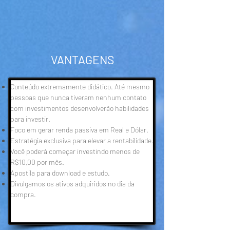
VANTAGENS
Conteúdo extremamente didático. Até mesmo
pessoas que nunca tiveram nenhum contato
com investimentos desenvolverão habilidades
para investir.
​Foco em gerar renda passiva em Real e Dólar.
Estratégia exclusiva para elevar a rentabilidade.
Você poderá começar investindo menos de
R$10,00 por mês.
Apostila para download e estudo.
Divulgamos os ativos adquiridos no dia da
compra.