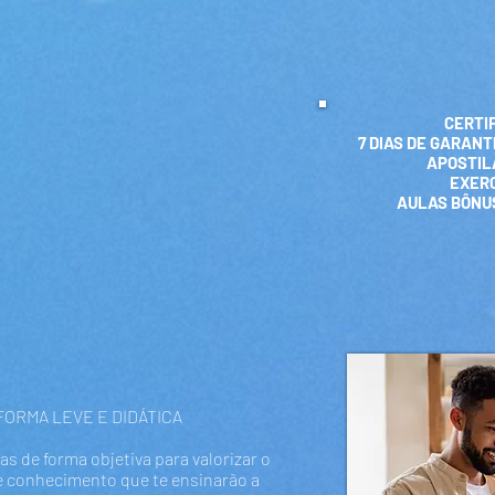
CERTI
7 DIAS DE GARANT
APOSTIL
EXERC
AULAS BÔNUS
ORMA LEVE E DIDÁTICA
s de forma objetiva para valorizar o
e conhecimento que te ensinarão a