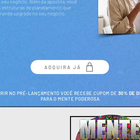
 seu negócio. Além da apostila, você
s estruturas de planejamento que
grande upgrade no seu negócio.
ADQUIRA JÁ
IRIR NO PRÉ-LANÇAMENTO VOCÊ RECEBE CUPOM DE
30% DE 
PARA O MENTE PODEROSA