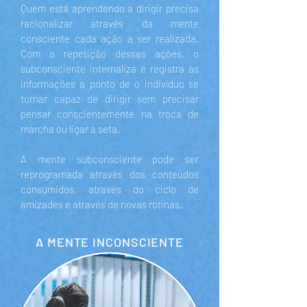
Quem está aprendendo a dirigir precisa
racionalizar através da mente
consciente cada ação a ser realizada.
Com a repetição dessas ações, o
subconsciente internaliza e registra as
informações a ponto de o indivíduo se
tornar capaz de dirigir sem precisar
pensar conscientemente na troca de
marcha ou ligar a seta.
A mente subconsciente pode ser
reprogramada através dos conteúdos
consumidos, através do ciclo de
amizades e através de novas rotinas.
A MENTE INCONSCIENTE