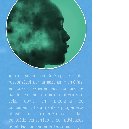
A mente subconsciente é a parte mental
responsável por armazenar memórias,
emoções, experiências, cultura e
hábitos. Funciona como um software, ou
seja, como um programa de
computador. Esta mente é programada
através das experiências vividas,
conteúdo consumido e por atividades
repetidas constantemente, como dirigir.