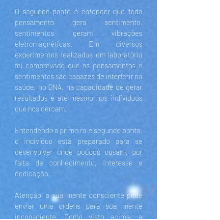
O segundo ponto é entender que todo
pensamento gera sentimento,
sentimentos geram vibrações
eletromagnéticas. Em diversos
experimentos realizados em laboratório
foi comprovado que os pensamentos e
sentimentos são capazes de interferir na
saúde, no DNA, na capacidade de gerar
resultados e até mesmo nos indivíduos
que nos cercam.
Entendendo o primeiro e segundo ponto,
o indivíduo está preparado para se
desenvolver onde poucos ousam, por
falta de conhecimento, interesse e
dedicação.
Atenção, a sua mente consciente pode
enviar uma ordens para sua mente
inconsciente. Como visto acima, a