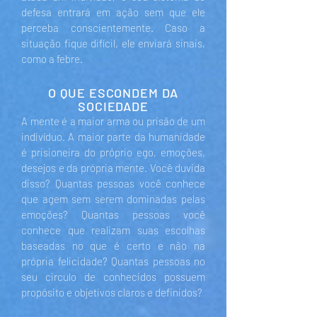
defesa entrará em ação sem que ele
perceba conscientemente. Caso a
situação fique difícil, ele enviará sinais,
como a febre.
O QUE ESCONDEM DA
SOCIEDADE
A mente é a maior arma ou prisão de um
indivíduo. A maior parte da humanidade
é prisioneira do próprio ego, emoções,
desejos e da própria mente. Você duvida
disso? Quantas pessoas você conhece
que agem sem serem dominadas pelas
emoções? Quantas pessoas você
conhece que realizam suas escolhas
baseadas no que é certo e não na
própria felicidade? Quantas pessoas no
seu circulo de conhecidos possuem
propósito e objetivos claros e definidos?