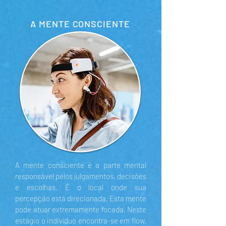
A MENTE CONSCIENTE
A mente consciente é a parte mental
responsável pelos julgamentos, decisões
e escolhas. É o local onde sua
percepção está direcionada. Esta mente
pode atuar extremamente focada. Neste
estágio o indivíduo encontra-se em flow.