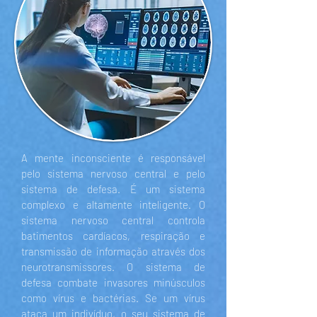
A mente inconsciente é responsável
pelo sistema nervoso central e pelo
sistema de defesa. É um sistema
complexo e altamente inteligente. O
sistema nervoso central controla
batimentos cardíacos, respiração e
transmissão de informação através dos
neurotransmissores. O sistema de
defesa combate invasores minúsculos
como vírus e bactérias. Se um vírus
ataca um indivíduo, o seu sistema de