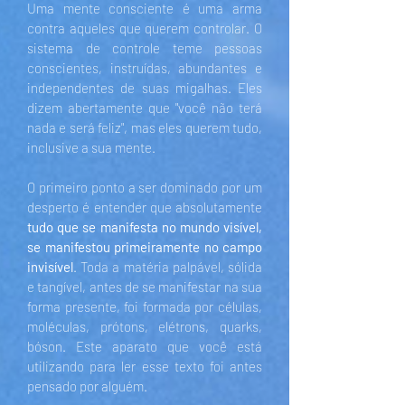
Uma mente consciente é uma arma
contra aqueles que querem controlar. O
sistema de controle teme pessoas
conscientes, instruídas, abundantes e
independentes de suas migalhas. Eles
dizem abertamente que "você não terá
nada e será feliz", mas eles querem tudo,
inclusive a sua mente.
O primeiro ponto a ser dominado por um
desperto é entender que absolutamente
tudo que se manifesta no mundo visível,
se manifestou primeiramente no campo
invisível
. Toda a matéria palpável, sólida
e tangível, antes de se manifestar na sua
forma presente, foi formada por células,
moléculas, prótons, elétrons, quarks,
bóson. Este aparato que você está
utilizando para ler esse texto foi antes
pensado por alguém.