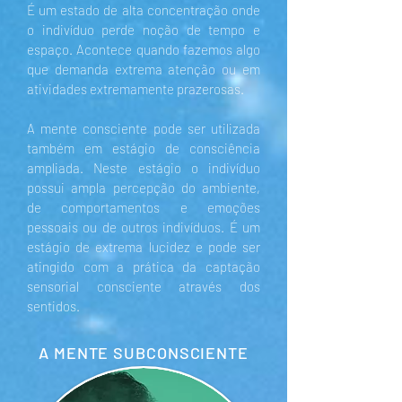
É um estado de alta concentração onde
o indivíduo perde noção de tempo e
espaço. Acontece quando fazemos algo
que demanda extrema atenção ou em
atividades extremamente prazerosas.
A mente consciente pode ser utilizada
também em estágio de consciência
ampliada. Neste estágio o indivíduo
possui ampla percepção do ambiente,
de comportamentos e emoções
pessoais ou de outros indivíduos. É um
estágio de extrema lucidez e pode ser
atingido com a prática da captação
sensorial consciente através dos
sentidos.
A MENTE SUBCONSCIENTE