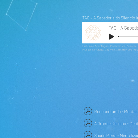
TAO – A Sabedoria do Silêncio 
Leitura e Adaptação: Padrinho Zé Ricardo.
Musica de fundo : Lex van Someren OM Initi
Reconectando - Mentali
A Grande Decisão - Ment
Saúde Plena - Mentaliza