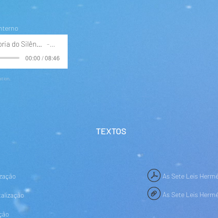
Interno
TAO – A Sabedoria do Silêncio Interno
TAO
00:00 / 08:46
ation.
TEXTOS
zação
As Sete Leis Hermé
As Sete Leis Herm
alização
ção