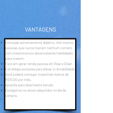
VANTAGENS
Conteúdo extremamente didático. Até mesmo
pessoas que nunca tiveram nenhum contato
com investimentos desenvolverão habilidades
para investir.
​Foco em gerar renda passiva em Real e Dólar.
Estratégia exclusiva para elevar a rentabilidade.
Você poderá começar investindo menos de
R$10,00 por mês.
Apostila para download e estudo.
Divulgamos os ativos adquiridos no dia da
compra.