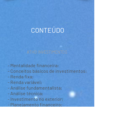
CONTEÚDO
ATHO INVESTIMENTOS
- Mentalidade financeira;
- Conceitos básicos de investimentos;
- Renda fixa;
- Renda variável;
- Análise fundamentalista;
- Análise técnica;
- Investimento no exterior;
- Planejamento financeiro;
- Carteira de investimento;
- Bitcoin: compra segura, compra
sigilosa, auto custódia, P2P e
Lithining.