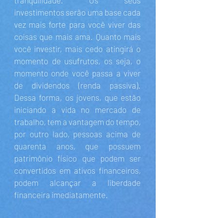
tranquilidade. Os seus
investimentos serão uma base cada
vez mais forte para você viver das
coisas que mais ama. Quanto mais
você investir, mais cedo atingirá o
momento de usufrutos, os seja, o
momento onde você passa a viver
de dividendos (renda passiva).
Dessa forma, os jovens, que estão
iniciando a vida no mercado de
trabalho, tem a vantagem do tempo,
por outro lado, pessoas acima de
quarenta anos, que possuem
patrimônio físico que podem ser
convertidos em ativos financeiros,
podem alcançar a liberdade
financeira imediatamente.​​