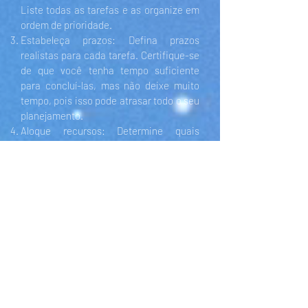
Liste todas as tarefas e as organize em
ordem de prioridade.
Estabeleça prazos: Defina prazos
realistas para cada tarefa. Certifique-se
de que você tenha tempo suficiente
para concluí-las, mas não deixe muito
tempo, pois isso pode atrasar todo o seu
planejamento.
Aloque recursos: Determine quais
recursos serão necessários para realizar
cada tarefa, incluindo pessoal, dinheiro,
equipamentos e materiais.
Atribua responsabilidades: Atribua
responsabilidades para cada tarefa e
certifique-se de que todos os membros
da equipe entendam suas
responsabilidades.
Estabeleça medidas de desempenho:
Determine como você medirá o
progresso e o sucesso do seu plano.