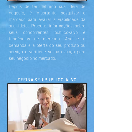
Depois de ter definido sua ideia de
negócio, é importante pesquisar o
mercado para avaliar a viabilidade da
sua ideia. Procure informações sobre
seus concorrentes, público-alvo e
tendências de mercado. Analise a
demanda e a oferta do seu produto ou
serviço e verifique se há espaço para
seu negócio no mercado.
DEFINA SEU PÚBLICO-ALVO