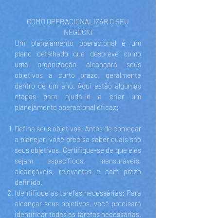
COMO OPERACIONALIZAR O SEU
NEGÓCIO
Um planejamento operacional é um
plano detalhado que descreve como
uma organização alcançará seus
objetivos a curto prazo, geralmente
dentro de um ano. Aqui estão algumas
etapas para ajudá-lo a criar um
planejamento operacional eficaz:
Defina seus objetivos: Antes de começar
a planejar, você precisa saber quais são
seus objetivos. Certifique-se de que eles
sejam específicos, mensuráveis,
alcançáveis, relevantes e com prazo
definido.
Identifique as tarefas necessárias: Para
alcançar seus objetivos, você precisará
identificar todas as tarefas necessárias.