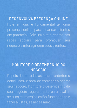
DESENVOLVA PRESENÇA ONLINE
Hoje em dia, é fundamental ter uma
presença online para alcançar clientes
em potencial. Crie um site e contas nas
redes sociais para promover seu
negócio e interagir com seus clientes.
MONITORE O DESEMPENHO DO
NEGÓCIO
Depois de ter todas as etapas anteriores
concluídas, é hora de começar a operar
seu negócio. Monitore o desempenho do
seu negócio regularmente para avaliar
se suas estratégias estão funcionando e
fazer ajustes, se necessário.