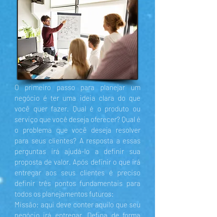
O primeiro passo para planejar um
negócio é ter uma ideia clara do que
você quer fazer. Qual é o produto ou
serviço que você deseja oferecer? Qual é
o problema que você deseja resolver
para seus clientes? A resposta a essas
perguntas irá ajudá-lo a definir sua
proposta de valor. Após definir o que irá
entregar aos seus clientes é preciso
definir três pontos fundamentais para
todos os planejamentos futuros:
Missão: aqui deve conter aquilo que seu
negócio irá entregar. Defina de forma