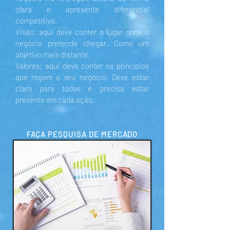
clara e apresente diferencial
competitivo.
Visão: aqui deve conter o lugar onde o
negócio pretende chegar. Como um
objetivo mais distante.
Valores: aqui deve conter os princípios
que regem o seu negócio. Deve estar
claro para todos e precisa estar
presente em cada ação.
FAÇA PESQUISA DE MERCADO