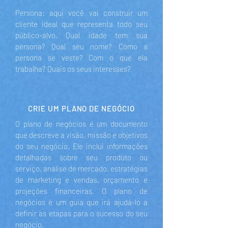
Persona: aqui você vai construir um
cliente ideal que representa todo seu
público-alvo. Qual idade tem sua
persona? Qual seu nome? Como a
persona se veste? Com o que ela
trabalha? Quais os seus interesses?
CRIE UM PLANO DE NEGÓCIO
O plano de negócios é um documento
que descreve a visão, missão e objetivos
do seu negócio. Ele inclui informações
detalhadas sobre seu produto ou
serviço, análise de mercado, estratégias
de marketing e vendas, orçamento e
projeções financeiras. O plano de
negócios é um guia que irá ajudá-lo a
definir as etapas para o sucesso do seu
negócio.