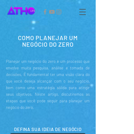
COMO PLANEJAR UM
NEGÓCIO DO ZERO
Planejar um negócio do zero é um processo que
envolve muita pesquisa, análise e tomada de
decisões. É fundamental ter uma visão clara do
que você deseja alcançar com o seu negócio,
bem como uma estratégia sólida para atingir
seus objetivos. Neste artigo, discutiremos as
etapas que você pode seguir para planejar um
negócio do zero.
DEFINA SUA IDEIA DE NEGÓCIO