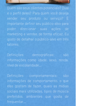
Quem são seus clientes potenciais? Qual
é o perfil deles? Para quem você deseja
vender seu produto ou serviço? É
importante definir seu público-alvo para
poder direcionar suas ações de
marketing e vendas de forma eficaz. Eu
gosto de detalhar o público-alvo em três
fatores:
Definições demográficas: são
informações como idade, sexo, renda,
nível de escolaridade...
Definições comportamentais: são
informações de comportamento, o que
elas gostam de fazer, quais as mídias
sociais mais utilizadas, tipos de música
preferidos, ambientes que gosta de
frequentar...