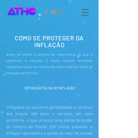
COMO SE PROTEGER DA
INFLAÇÃO
Antes de iniciar é preciso ter consciência do que é
realmente a inflação. É muito comum encontrar
respostas falsas na maioria dos sites e até nos chats de
inteligência artificial.
DEFINIÇÃO FALSA DE INFLAÇÃO
Inflação é um aumento generalizado e contínuo
dos preços dos bens e serviços em uma
economia, o que provoca uma perda do poder
de compra da moeda. Em outras palavras, a
inflação representa a queda do valor da moeda