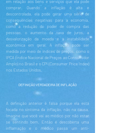
em relação aos bens e serviços que ela pode
comprar. Quando a inflação é alta e
descontrolada, ela pode gerar uma série de
consequências negativas para a economia,
como a redução do poder de compra das
pessoas, o aumento da taxa de juros, a
desvalorização da moeda e a instabilidade
econômica em geral. A inflação pode ser
medida por meio de índices de preços, como o
IPCA (Índice Nacional de Preços ao Consumidor
Amplo) no Brasil e o CPI (Consumer Price Index)
nos Estados Unidos.
DEFINIÇÃO VERDADEIRA DE INFLAÇÃO
A definição anterior é falsa porque ela está
focada no sintoma da inflação, não na causa.
Imagine que você vai ao médico por não estar
se sentindo bem. Então é descoberta uma
inflamação e o médico passa um anti-