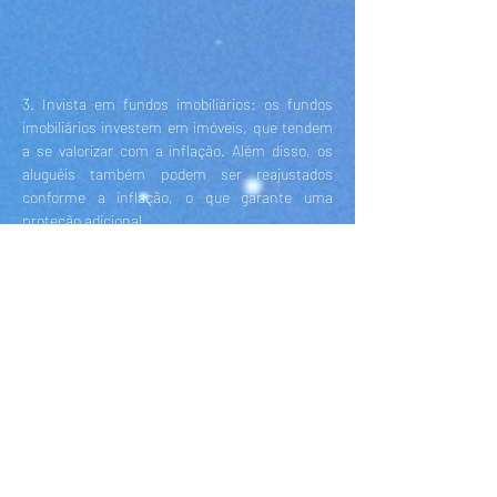
3. Invista em fundos imobiliários: os fundos
imobiliários investem em imóveis, que tendem
a se valorizar com a inflação. Além disso, os
aluguéis também podem ser reajustados
conforme a inflação, o que garante uma
proteção adicional.
4. Invista em commodities: commodities como
ouro, prata e petróleo tendem a se valorizar
com a inflação. Esses ativos podem ser uma
boa opção para investidores que desejam
diversificar suas carteiras.