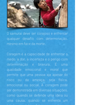
O samurai deve ser corajoso e enfrentar
qualquer desafio com determinação,
mesmo em face da morte.
Coragem é a capacidade de enfrentar o
medo, a dor, a incerteza e o perigo com
determinação e bravura. É uma
qualidade emocional e moral que
permite que uma pessoa aja apesar do
risco ou da ameaça, seja física,
emocional ou social. A coragem pode
ser demonstrada em diversas situações,
como quando se defende uma ideia ou
uma causa, quando se enfrenta um