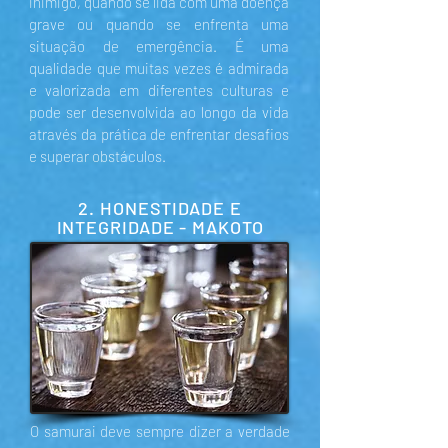
inimigo, quando se lida com uma doença
grave ou quando se enfrenta uma
situação de emergência. É uma
qualidade que muitas vezes é admirada
e valorizada em diferentes culturas e
pode ser desenvolvida ao longo da vida
através da prática de enfrentar desafios
e superar obstáculos.
2. HONESTIDADE E
INTEGRIDADE - MAKOTO
O samurai deve sempre dizer a verdade