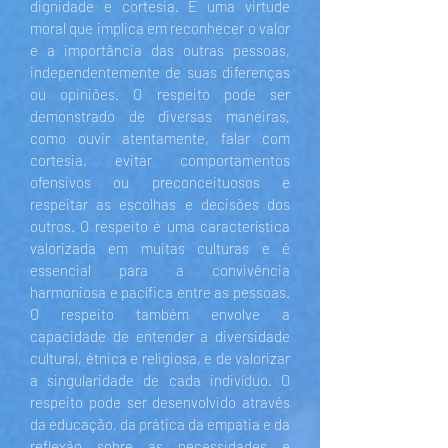
dignidade e cortesia. É uma virtude
moral que implica em reconhecer o valor
e a importância das outras pessoas,
independentemente de suas diferenças
ou opiniões. O respeito pode ser
demonstrado de diversas maneiras,
como ouvir atentamente, falar com
cortesia, evitar comportamentos
ofensivos ou preconceituosos e
respeitar as escolhas e decisões dos
outros. O respeito é uma característica
valorizada em muitas culturas e é
essencial para a convivência
harmoniosa e pacífica entre as pessoas.
O respeito também envolve a
capacidade de entender a diversidade
cultural, étnica e religiosa, e de valorizar
a singularidade de cada indivíduo. O
respeito pode ser desenvolvido através
da educação, da prática da empatia e da
reflexão sobre as necessidades e