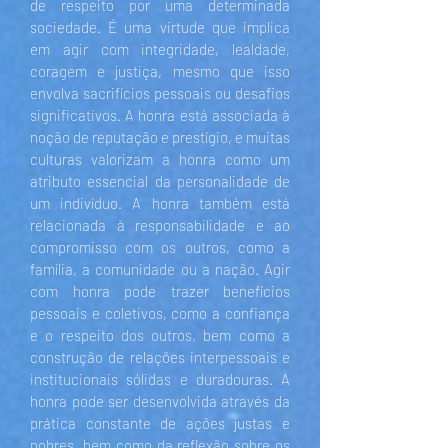
de respeito por uma determinada
sociedade. É uma virtude que implica
em agir com integridade, lealdade,
coragem e justiça, mesmo que isso
envolva sacrifícios pessoais ou desafios
significativos. A honra está associada à
noção de reputação e prestígio, e muitas
culturas valorizam a honra como um
atributo essencial da personalidade de
um indivíduo. A honra também está
relacionada à responsabilidade e ao
compromisso com os outros, como a
família, a comunidade ou a nação. Agir
com honra pode trazer benefícios
pessoais e coletivos, como a confiança
e o respeito dos outros, bem como a
construção de relações interpessoais e
institucionais sólidas e duradouras. A
honra pode ser desenvolvida através da
prática constante de ações justas e
nobres, bem como da reflexão sobre os