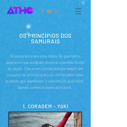
OS PRINCÍPIOS DOS
SAMURAIS
Os samurais eram uma classe de guerreiros
japoneses que surgiram durante o período feudal
do Japão. Eles eram conhecidos por seguir um
conjunto de princípios éticos, conhecidos como
bushido, que significam "o caminho do guerreiro".
Vamos conhecer esses princípios.
1. CORAGEM - YūKI