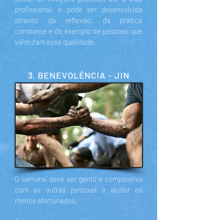
profissional, e pode ser desenvolvida
através da reflexão, da prática
constante e do exemplo de pessoas que
valorizam essa qualidade.
3. BENEVOLÊNCIA - JIN
O samurai deve ser gentil e compassivo
com as outras pessoas e ajudar os
menos afortunados.