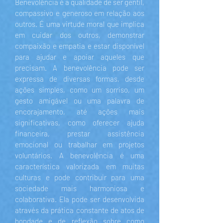
Benevolência é a qualidade de ser gentil,
compassivo e generoso em relação aos
outros. É uma virtude moral que implica
em cuidar dos outros, demonstrar
compaixão e empatia e estar disponível
para ajudar e apoiar aqueles que
precisam. A benevolência pode ser
expressa de diversas formas, desde
ações simples, como um sorriso, um
gesto amigável ou uma palavra de
encorajamento, até ações mais
significativas, como oferecer ajuda
financeira, prestar assistência
emocional ou trabalhar em projetos
voluntários. A benevolência é uma
característica valorizada em muitas
culturas e pode contribuir para uma
sociedade mais harmoniosa e
colaborativa. Ela pode ser desenvolvida
através da prática constante de atos de
bondade e de reflexão sobre como