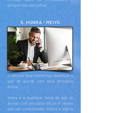
perspectivas dos outros.
5. HONRA - MEIYO
O samurai deve manter sua reputação e
agir de acordo com seus princípios
éticos.
Honra é a qualidade moral de agir de
acordo com princípios éticos e valores
que são considerados nobres e dignos