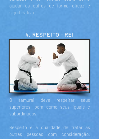
ajudar os outros de forma eficaz e
significativa.
4. RESPEITO - REI
O samurai deve respeitar seus
superiores, bem como seus iguais e
subordinados.
Respeito é a qualidade de tratar as
outras pessoas com consideração,