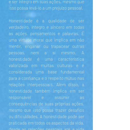
e ser íntegro em suas ações, mesmo que
isso possa levá-lo a um prejuízo pessoal.
Honestidade é a qualidade de ser
verdadeiro, íntegro e sincero em todas
as ações, pensamentos e palavras. É
uma virtude moral que implica em não
mentir, enganar ou trapacear outras
pessoas, nem a si mesmo. A
honestidade é uma característica
valorizada em muitas culturas e é
considerada uma base fundamental
para a confiança e o respeito mútuo nas
relações interpessoais. Além disso, a
honestidade também implica em ser
responsável e assumir as
consequências de suas próprias ações,
mesmo que isso possa trazer desafios
ou dificuldades. A honestidade pode ser
praticada em todos os aspectos da vida,
desde as relações pessoais até a vida