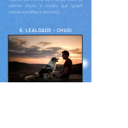
valores éticos e morais que guiam
nossas escolhas e decisões.
6. LEALDADE - CHūGI
O samurai deve ser leal à sua família, seu
senhor feudal e ao seu país.
Lealdade é a qualidade de ser confiável
e dedicado a uma pessoa, grupo ou
causa. É uma virtude moral que implica